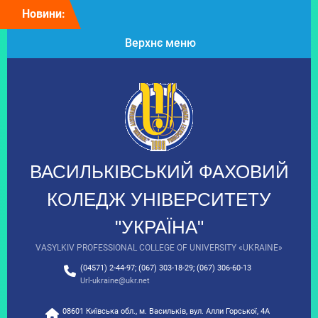
Перейти
Новини:
Колектив
до
Васильківського
вмісту
Верхнє меню
фахового коледжу щиро
вітає президента
Університету “Україна”
Таланчука Петра
Михайловича з Днем
народження!
Вітаємо з Днем
вишиванки!
9 клас: час обирати
ВАСИЛЬКІВСЬКИЙ ФАХОВИЙ
майбутнє!
З Днем Української
КОЛЕДЖ УНІВЕРСИТЕТУ
Державності!
"УКРАЇНА"
VASYLKIV PROFESSIONAL COLLEGE OF UNIVERSITY «UKRAINE»
(04571) 2-44-97; (067) 303-18-29; (067) 306-60-13
Url-ukraine@ukr.net
08601 Київська обл., м. Васильків, вул. Алли Горської, 4А