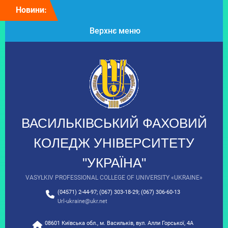
Перейти
Новини:
Колектив
до
Васильківського
вмісту
Верхнє меню
фахового коледжу щиро
вітає президента
Університету “Україна”
Таланчука Петра
Михайловича з Днем
народження!
Вітаємо з Днем
вишиванки!
9 клас: час обирати
ВАСИЛЬКІВСЬКИЙ ФАХОВИЙ
майбутнє!
З Днем Української
КОЛЕДЖ УНІВЕРСИТЕТУ
Державності!
"УКРАЇНА"
VASYLKIV PROFESSIONAL COLLEGE OF UNIVERSITY «UKRAINE»
(04571) 2-44-97; (067) 303-18-29; (067) 306-60-13
Url-ukraine@ukr.net
08601 Київська обл., м. Васильків, вул. Алли Горської, 4А