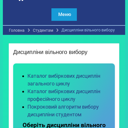
Меню
Дисципліни вільного вибору
Головна
Студентам
Дисципліни вільного вибору
Каталог вибіркових дисциплін
загального циклу
Каталог вибіркових дисциплін
професійного циклу
Покроковий алгоритм вибору
дисципліни студентом
Оберіть дисципліни вільного