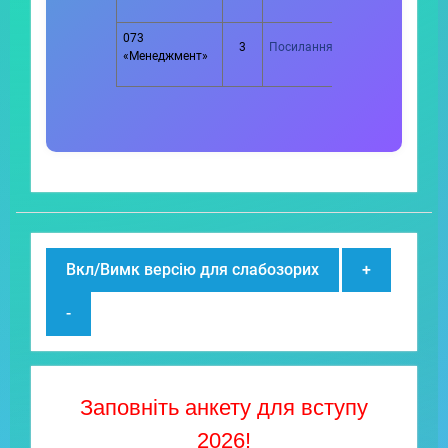
073
3
Посилання
«Менеджмент»
Вкл/Вимк версію для слабозорих
+
-
Заповніть анкету для вступу
2026!