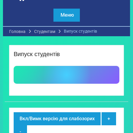
Меню
Випуск студентів
Головна
Студентам
Випуск студентів
Вкл/Вимк версію для слабозорих
+
-