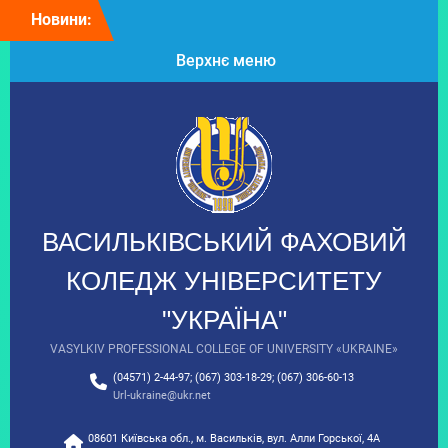
Перейти
Новини:
Колектив
до
Васильківського
вмісту
Верхнє меню
фахового коледжу щиро
вітає президента
Університету “Україна”
Таланчука Петра
Михайловича з Днем
народження!
Вітаємо з Днем
вишиванки!
9 клас: час обирати
ВАСИЛЬКІВСЬКИЙ ФАХОВИЙ
майбутнє!
З Днем Української
КОЛЕДЖ УНІВЕРСИТЕТУ
Державності!
"УКРАЇНА"
VASYLKIV PROFESSIONAL COLLEGE OF UNIVERSITY «UKRAINE»
(04571) 2-44-97; (067) 303-18-29; (067) 306-60-13
Url-ukraine@ukr.net
08601 Київська обл., м. Васильків, вул. Алли Горської, 4А