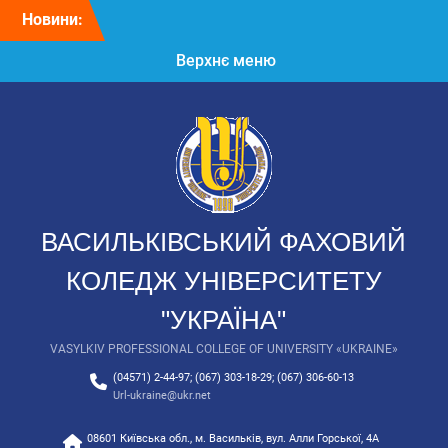
Перейти
Новини:
Колектив
до
Васильківського
вмісту
Верхнє меню
фахового коледжу щиро
вітає президента
Університету “Україна”
Таланчука Петра
Михайловича з Днем
народження!
Вітаємо з Днем
вишиванки!
9 клас: час обирати
ВАСИЛЬКІВСЬКИЙ ФАХОВИЙ
майбутнє!
З Днем Української
КОЛЕДЖ УНІВЕРСИТЕТУ
Державності!
"УКРАЇНА"
VASYLKIV PROFESSIONAL COLLEGE OF UNIVERSITY «UKRAINE»
(04571) 2-44-97; (067) 303-18-29; (067) 306-60-13
Url-ukraine@ukr.net
08601 Київська обл., м. Васильків, вул. Алли Горської, 4А