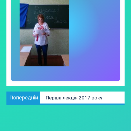
Навігація
Попередній
Попередній
Перша лекція 2017 року
записів
запис: