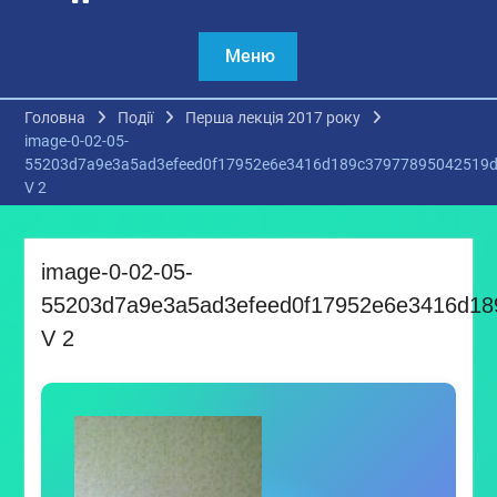
Меню
Головна
Події
Перша лекція 2017 року
image-0-02-05-
55203d7a9e3a5ad3efeed0f17952e6e3416d189c37977895042519d
V 2
image-0-02-05-
55203d7a9e3a5ad3efeed0f17952e6e3416d18
V 2