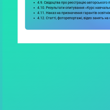
4.9. Свідоцтва про реєстрацію авторського 
4.10. Результати опитування «Курс навчальн
4.11. Наказ на призначення гарантів освітні
4.12. Статті, фоторепортажі, відео занять на 