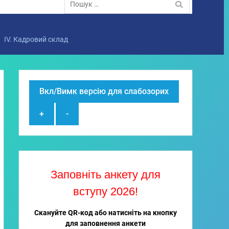
IV. Кадровий склад
Вкл/Вимк версію для слабозорих
+
-
Заповніть анкету для
вступу 2026!
Скануйте QR-код або натисніть на кнопку
для заповнення анкети