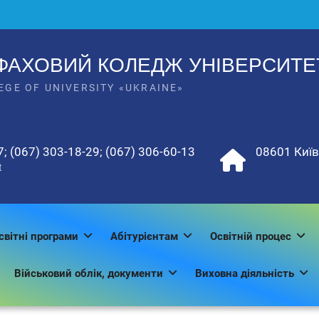
ФАХОВИЙ КОЛЕДЖ УНІВЕРСИТЕТ
EGE OF UNIVERSITY «UKRAINE»
7; (067) 303-18-29; (067) 306-60-13
08601 Київс
t
світні програми
Абітурієнтам
Освітній процес
Військовий облік, документи
Виховна діяльність