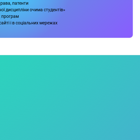
права, патенти
ої дисципліни очима студентів»
х програм
сайті і в соціальних мережах