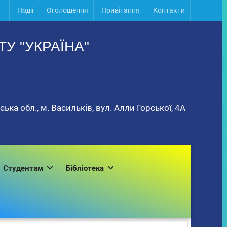
Події
Оголошення
Привітання
Контакти
У "УКРАЇНА"
ька обл., м. Васильків, вул. Алли Горської, 4А
Студентам
Бібліотека
Пошук: