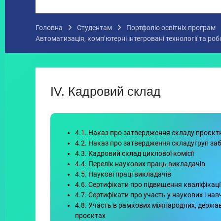
Головна
Студентам
Портфоліо освітніх програм
Автоматизація, комп’ютерні інтегровані технології та р
IV. Кадровий склад
4.1. Наказ про затвердження складу проєкт
4.2. Наказ про затвердження складугруп за
4.3. Кадровий склад циклової комісії
4.4. Перелік наукових праць викладачів
4.5. Наукові праці викладачів
4.6. Сертифікати про підвищення кваліфікаці
4.7. Сертифікати про участь у наукових і н
4.8. Участь в рамкових міжнародних, держа
проєктах