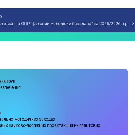
обототехніка ОПР “фаховий молодший бакалавр” на 2025/2026 н.р.
них груп
безпечення
ї
авчально-методичних заходах
вних науково-дослідних проєктах, інших грантових