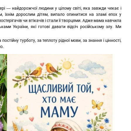
ері ― найдорожчої людини у цілому світі, яка завжди чекає і
 їхнім дорослим дітям, випало опинитися на зламі епох у
остерігачів чи втікачів і стали її творцями. Адже мама навчила
ами України, які готові давати відсіч російському злу. Ми
остійну турботу, за теплоту рідної мови, за знання і цінності,
о.