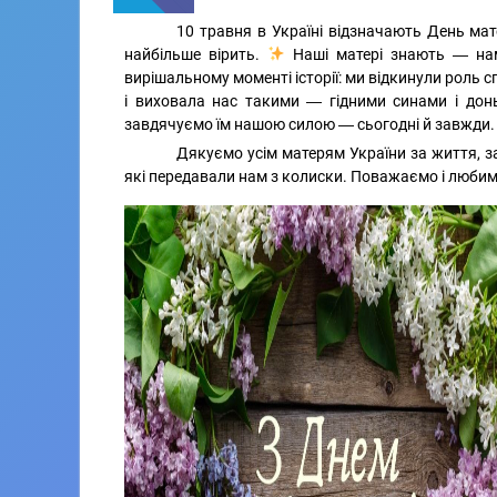
10 травня в Україні відзначають День мат
найбільше вірить.
Наші матері знають ― нам,
вирішальному моменті історії: ми відкинули роль сп
і виховала нас такими ― гідними синами і доньк
завдячуємо їм нашою силою ― сьогодні й завжди.
Дякуємо усім матерям України за життя, за п
які передавали нам з колиски. Поважаємо і любим