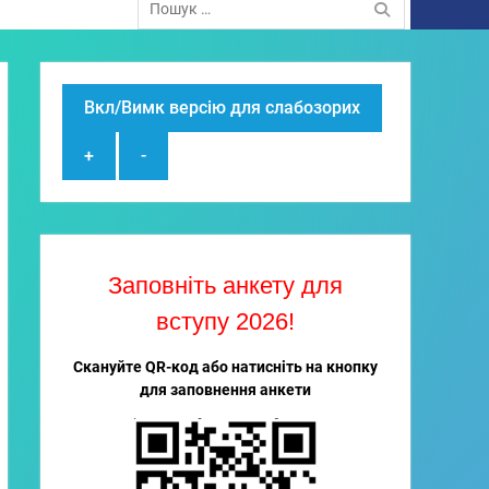
Вкл/Вимк версію для слабозорих
+
-
Заповніть анкету для
вступу 2026!
Скануйте QR-код або натисніть на кнопку
для заповнення анкети