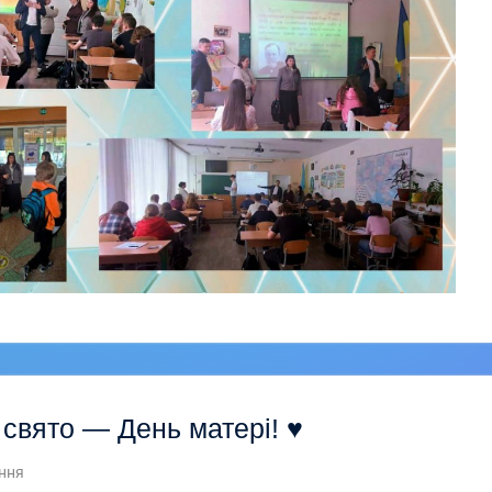
 свято — День матері!
♥️
ння