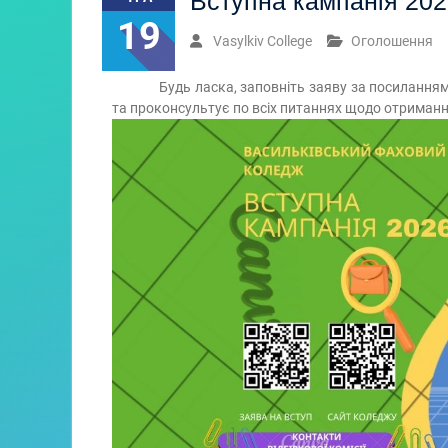
Вступна кампанія 202
19
Vasylkiv College
Оголошення
Будь ласка, заповніть заяву за посиланням
та проконсультує по всіх питаннях щодо отримання