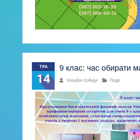
9 клас: час обирати м
ТРА
14
Vasylkiv College
Події