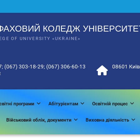
ФАХОВИЙ КОЛЕДЖ УНІВЕРСИТЕТ
EGE OF UNIVERSITY «UKRAINE»
7; (067) 303-18-29; (067) 306-60-13
08601 Київс
t
світні програми
Абітурієнтам
Освітній процес
Військовий облік, документи
Виховна діяльність