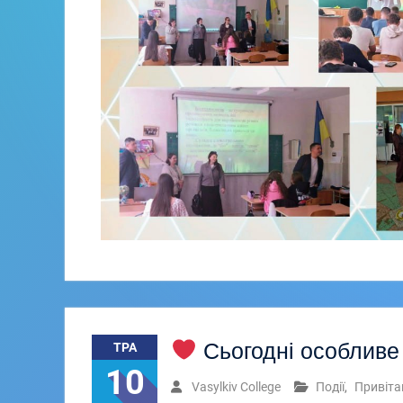
Сьогодні особливе
ТРА
10
Vasylkiv College
Події
,
Привіта