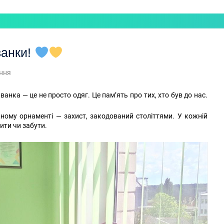
ванки!
ння
анка — це не просто одяг. Це пам’ять про тих, хто був до нас.
жному орнаменті — захист, закодований століттями. У кожній
ити чи забути.