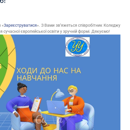
6!
 «
Зареєструватися
». З Вами зв’яжеться співробітник Коледжу
 сучасної європейської освіти у зручній формі. Дякуємо!