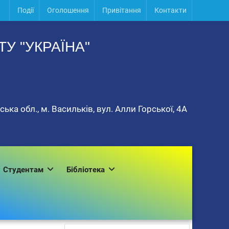
Події
Оголошення
Привітання
Контакти
У "УКРАЇНА"
ька обл., м. Васильків, вул. Алли Горської, 4А
Студентам
Бібліотека
Пошук: