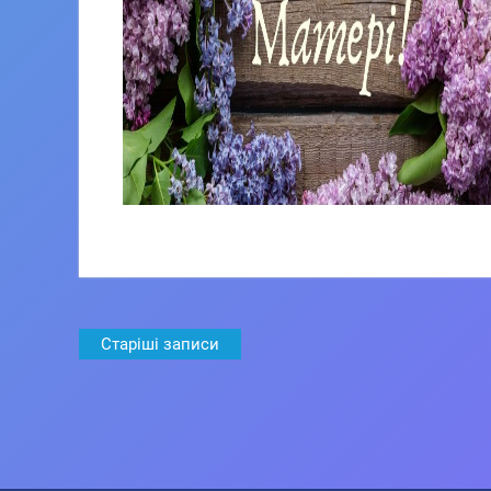
Навігація
Старіші записи
за
записами