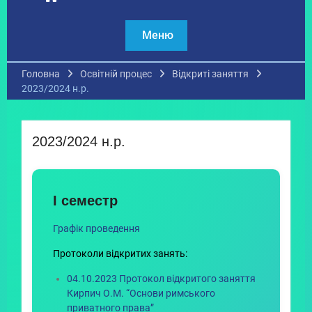
Меню
Головна
Освітній процес
Відкриті заняття
2023/2024 н.р.
2023/2024 н.р.
І семестр
Графік проведення
Протоколи відкритих занять:
04.10.2023 Протокол відкритого заняття
Кирпич О.М. “Основи римського
приватного права”