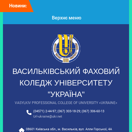
Перейти
Новини:
Колектив
до
Васильківського
вмісту
Верхнє меню
фахового коледжу щиро
вітає президента
Університету “Україна”
Таланчука Петра
Михайловича з Днем
народження!
Вітаємо з Днем
вишиванки!
9 клас: час обирати
ВАСИЛЬКІВСЬКИЙ ФАХОВИЙ
майбутнє!
З Днем Української
КОЛЕДЖ УНІВЕРСИТЕТУ
Державності!
"УКРАЇНА"
VASYLKIV PROFESSIONAL COLLEGE OF UNIVERSITY «UKRAINE»
(04571) 2-44-97; (067) 303-18-29; (067) 306-60-13
Url-ukraine@ukr.net
08601 Київська обл., м. Васильків, вул. Алли Горської, 4А