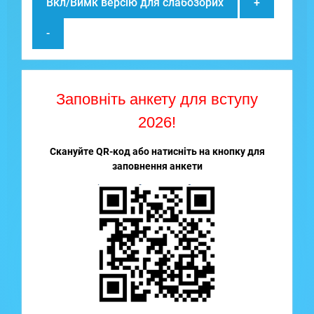
Вкл/Вимк версію для слабозорих
+
-
Заповніть анкету для вступу
2026!
Скануйте QR-код або натисніть на кнопку для
заповнення анкети