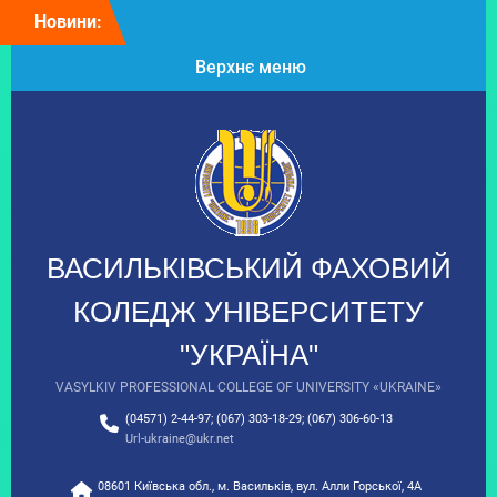
Перейти
Новини:
Колектив
до
Васильківського
вмісту
Верхнє меню
фахового коледжу щиро
вітає президента
Університету “Україна”
Таланчука Петра
Михайловича з Днем
народження!
Вітаємо з Днем
вишиванки!
9 клас: час обирати
ВАСИЛЬКІВСЬКИЙ ФАХОВИЙ
майбутнє!
З Днем Української
КОЛЕДЖ УНІВЕРСИТЕТУ
Державності!
"УКРАЇНА"
VASYLKIV PROFESSIONAL COLLEGE OF UNIVERSITY «UKRAINE»
(04571) 2-44-97; (067) 303-18-29; (067) 306-60-13
Url-ukraine@ukr.net
08601 Київська обл., м. Васильків, вул. Алли Горської, 4А