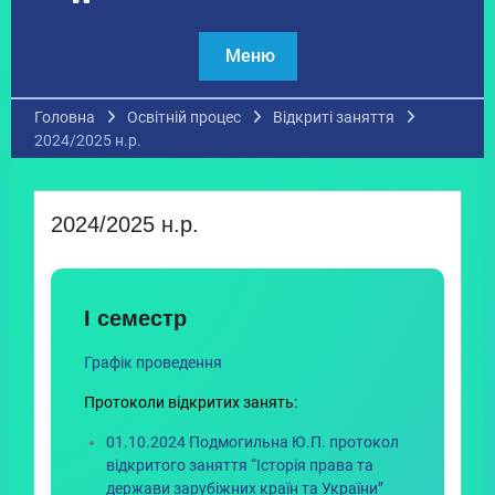
Меню
Головна
Освітній процес
Відкриті заняття
2024/2025 н.р.
2024/2025 н.р.
І семестр
Графік проведення
Протоколи відкритих занять:
01.10.2024 Подмогильна Ю.П. протокол
відкритого заняття “Історія права та
держави зарубіжних країн та України”